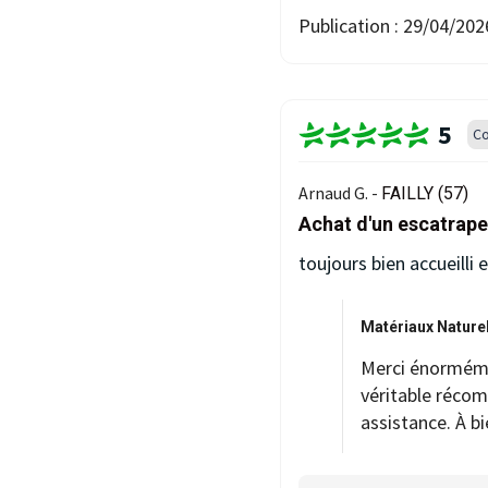
Publication :
29/04/202
5
Co
Arnaud G. -
FAILLY (57)
Achat d'un escatrape
toujours bien accueilli 
Matériaux Naturel
Merci énorméme
véritable récom
assistance. À bi