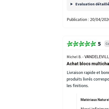
Evaluation détaill
Publication :
20/04/202
5
Co
Michel B. -
VANDELEVILLE
Achat blocs multicha
Livraison rapide et bon
produits livrés corres
les finitions.
Matériaux Naturel
Merci infinimen