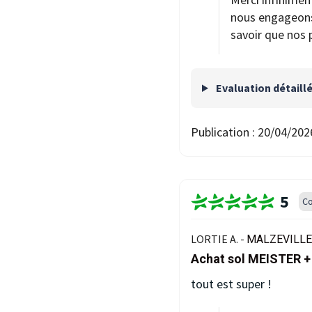
nous engageons à
savoir que nos 
Evaluation détaill
Publication :
20/04/202
5
Co
LORTIE A. -
MALZEVILLE 
Achat sol MEISTER +
tout est super !