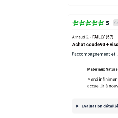
5
Co
Arnaud G. -
FAILLY (57)
Achat coude90 + viss
l'accompagnement et le
Matériaux Naturel
Merci infinimen
accueillir à nou
Evaluation détaill