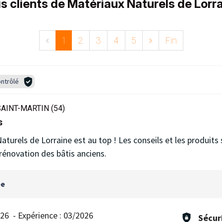
is clients de Matériaux Naturels de Lorr
«
1
2
3
4
5
»
Fin
ntrôlé
AINT-MARTIN (54)
s
aturels de Lorraine est au top ! Les conseils et les produits 
énovation des bâtis anciens.
ée
026
-
Expérience :
03/2026
Sécur