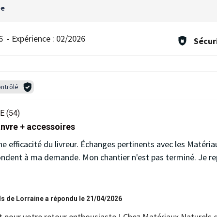
ée
6
-
Expérience :
02/2026
Sécur
ntrôlé
 (54)
nvre + accessoires
ne efficacité du livreur. Échanges pertinents avec les Matéria
pondent à ma demande. Mon chantier n'est pas terminé. Je re
s de Lorraine a répondu le 21/04/2026
t pour votre retour enthousiaste ! Chez Matériaux Naturels 