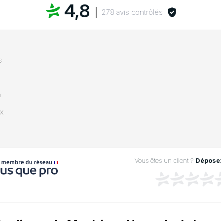
4,8
278 avis contrôlés
s
n
ix
Vous êtes un client ?
Déposez