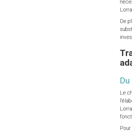
néces
Lorra
De pl
subst
inves
Tr
ad
Du 
Le ch
l'éla
Lorra
fonct
Pour 