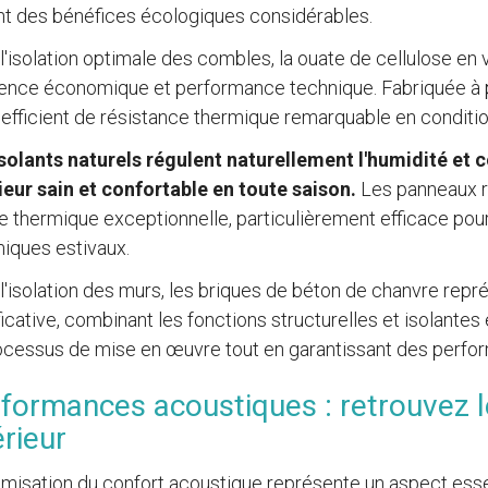
nt des bénéfices écologiques considérables.
l'isolation optimale des combles, la ouate de cellulose en v
ience économique et performance technique. Fabriquée à pa
efficient de résistance thermique remarquable en conditi
solants naturels régulent naturellement l'humidité et 
ieur sain et confortable en toute saison.
Les panneaux ri
ie thermique exceptionnelle, particulièrement efficace pour
iques estivaux.
l'isolation des murs, les briques de béton de chanvre repr
ficative, combinant les fonctions structurelles et isolante
ocessus de mise en œuvre tout en garantissant des perf
formances acoustiques : retrouvez 
érieur
imisation du confort acoustique représente un aspect essen