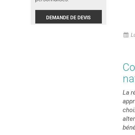
DEMANDE DE DEVIS
Lu
Co
na
La r
appr
choi
alte
béné