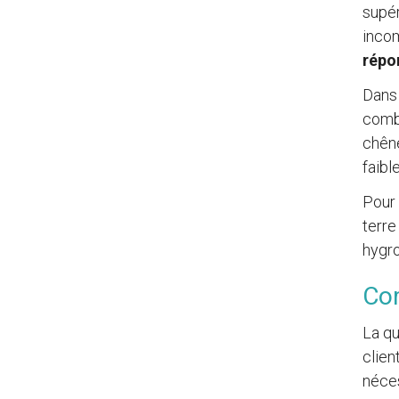
supér
incom
répo
Dans 
combi
chêne
faibl
Pour 
terre
hygro
Com
La qu
clien
néces