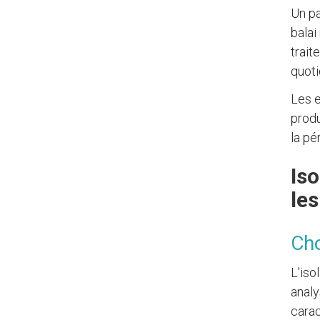
Un pa
balai
trait
quoti
Les e
produ
la pé
Iso
les
Cho
L'iso
anal
carac