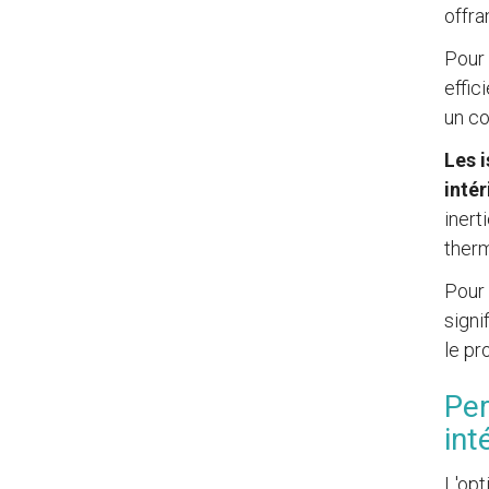
offra
Pour 
effic
un co
Les i
intér
inert
therm
Pour 
signi
le pr
Per
int
L'opt