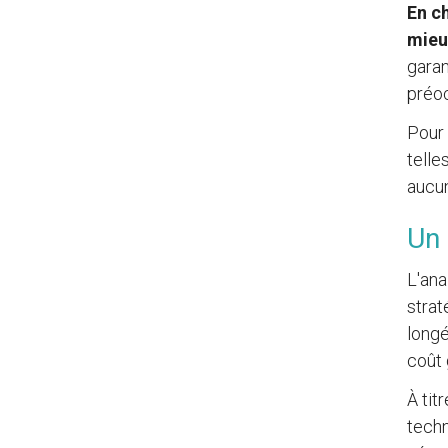
En c
mieu
garan
préo
Pour
telle
aucun
Un 
L'ana
strat
longé
coût 
À tit
techn