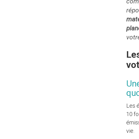
comp
répo
maté
plan
votr
Le
vot
Une
quo
Les é
10 fo
émiss
vie.